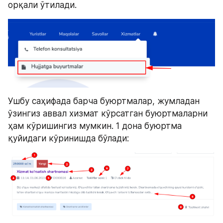
орқали ўтилади.
Ушбу саҳифада барча буюртмалар, жумладан 
ўзингиз аввал хизмат кўрсатган буюртмаларни 
ҳам кўришингиз мумкин. 1 дона буюртма 
қуйидаги кўринишда бўлади: