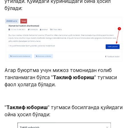
ўтилади. Қуйидаги кўринишдаги ойна ҳосил 
бўлади:
Агар буюртма учун мижоз томонидан ғолиб 
танланмаган бўлса "
Таклиф юбориш
" тугмаси 
фаол ҳолатда бўлади.
"
Таклиф юбориш
" тугмаси босилганда қуйидаги 
ойна ҳосил бўлади: