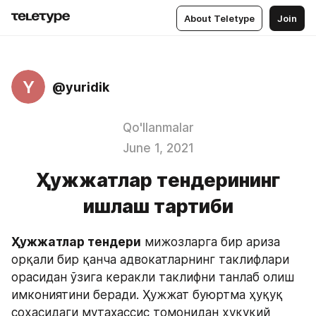
About Teletype
Join
Y
@yuridik
Qo'llanmalar
June 1, 2021
Ҳужжатлар тендерининг
ишлаш тартиби
Ҳужжатлар тендери
 мижозларга бир ариза 
орқали бир қанча адвокатларнинг таклифлари 
орасидан ўзига керакли таклифни танлаб олиш 
имкониятини беради. Ҳужжат буюртма ҳуқуқ 
соҳасидаги мутахассис томонидан ҳуқуқий 