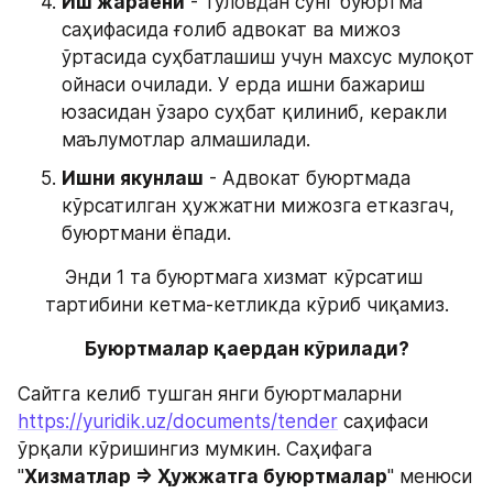
Иш жараёни
 - Тўловдан сўнг буюртма 
саҳифасида ғолиб адвокат ва мижоз 
ўртасида суҳбатлашиш учун махсус мулоқот 
ойнаси очилади. У ерда ишни бажариш 
юзасидан ўзаро суҳбат қилиниб, керакли 
маълумотлар алмашилади. 
Ишни якунлаш
 - Адвокат буюртмада 
кўрсатилган ҳужжатни мижозгa етказгач, 
буюртмани ёпади.
Энди 1 та буюртмага хизмат кўрсатиш 
тартибини кетма-кетликда кўриб чиқамиз.
Буюртмалар қаердан кўрилади?
Сайтга келиб тушган янги буюртмаларни 
https://yuridik.uz/documents/tender
 саҳифаси 
ўрқали кўришингиз мумкин. Саҳифага 
"
Хизматлар => Ҳужжатга буюртмалар
" менюси 