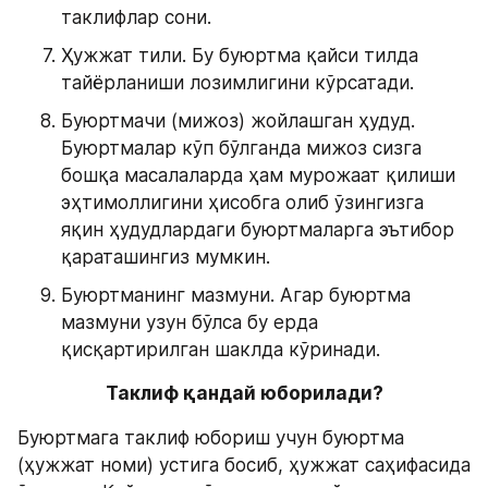
таклифлар сони.
Ҳужжат тили. Бу буюртма қайси тилда 
тайёрланиши лозимлигини кўрсатади.
Буюртмачи (мижоз) жойлашган ҳудуд. 
Буюртмалар кўп бўлганда мижоз сизга 
бошқа масалаларда ҳам мурожаат қилиши 
эҳтимоллигини ҳисобга олиб ўзингизга 
яқин ҳудудлардаги буюртмаларга эътибор 
қараташингиз мумкин.
Буюртманинг мазмуни. Агар буюртма 
мазмуни узун бўлса бу ерда 
қисқартирилган шаклда кўринади.
Таклиф қандай юборилади?
Буюртмага таклиф юбориш учун буюртма 
(ҳужжат номи) устига босиб, ҳужжат саҳифасида 