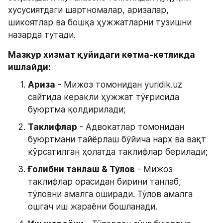
хусусиятдаги шартномалар, аризалар, 
шикоятлар ва бошқа ҳужжатларни тузишни 
назарда тутади.
Мазкур хизмат қуйидаги кетма-кетликда 
ишлайди:
Ариза
 - Мижоз томонидан yuridik.uz 
сайтида керакли ҳужжат тўғрисида 
буюртма қолдирилади;
Таклифлар
 - Адвокатлар томонидан 
буюртмани тайёрлаш бўйича нарх ва вақт 
кўрсатилган ҳолатда таклифлар берилади;
Ғолибни танлаш & Тўлов
 - Мижоз 
таклифлар орасидан бирини танлаб, 
тўловни амалга оширади. Тўлов амалга 
ошгач иш жараёни бошланади. 