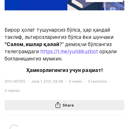
Бирор ҳолат тушунарсиз бўлса, ҳар қандай 
таклиф, эътирозларингиз бўлса ёки шунчаки 
"Салом, ишлар қалай
?" демоқчи бўлсангиз 
телеграмдаги 
https://t.me/yuridikuzbot
 орқали 
боғланишингиз мумкин. 
Ҳамкорлигингиз учун раҳмат!
ZIYO NOTES
June 1, 2021, 06:48
0
views
0
reactions
0
replies
Share