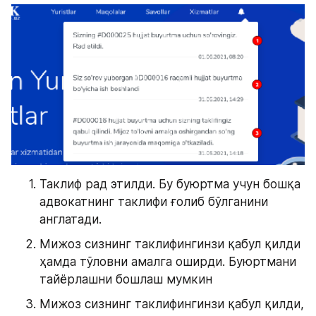
Таклиф рад этилди. Бу буюртма учун бошқа 
адвокатнинг таклифи ғолиб бўлганини 
англатади.
Мижоз сизнинг таклифингинзи қабул қилди 
ҳамда тўловни амалга оширди. Буюртмани 
тайёрлашни бошлаш мумкин
Мижоз сизнинг таклифингинзи қабул қилди, 