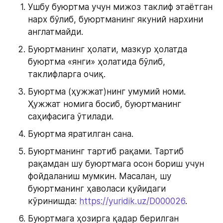
Ушбу буюртма учун мижоз таклиф этаётган 
нарх бўлиб, буюртманинг якуний нархини 
англатмайди.
Буюртманинг ҳолати, мазкур ҳолатда 
буюртма «янги» ҳолатида бўлиб, 
таклифларга очиқ.
Буюртма (ҳужжат)нинг умумий номи. 
Ҳужжат номига босиб, буюртманинг 
саҳифасига ўтилади.
Буюртма яратилган сана.
Буюртманинг тартиб рақами. Тартиб 
рақамдан шу буюртмага осон бориш учун 
фойдаланиш мумкин. Масалан, шу 
буюртманинг ҳаволаси қуйидаги 
кўринишда: 
https://yuridik.uz/D000026
.
Буюртмага ҳозирга қадар берилган 