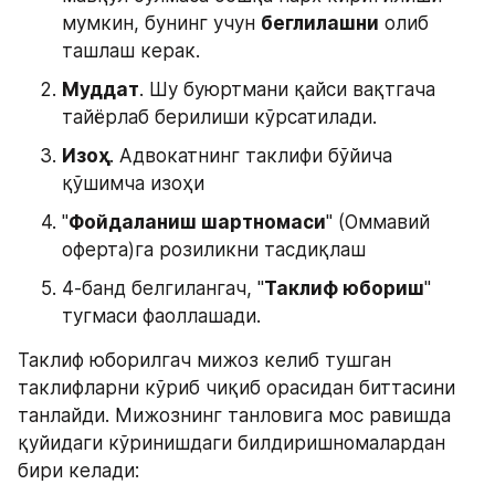
мумкин, бунинг учун 
беглилашни
 олиб 
ташлаш керак.
Муддат
. Шу буюртмани қайси вақтгача 
тайёрлаб берилиши кўрсатилади.
Изоҳ
. Адвокатнинг таклифи бўйича 
қўшимча изоҳи
"
Фойдаланиш шартномаси
" (Оммавий 
оферта)га розиликни тасдиқлаш
4-банд белгилангач, "
Таклиф юбориш
" 
тугмаси фаоллашади.
Таклиф юборилгач мижоз келиб тушган 
таклифларни кўриб чиқиб орасидан биттасини 
танлайди. Мижознинг танловига мос равишда 
қуйидаги кўринишдаги билдиришномалардан 
бири келади: