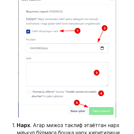
Нарх
. Агар мижоз таклиф этаётган нарх 
маъқул бўлмаса бошқа нарх киритилиши 