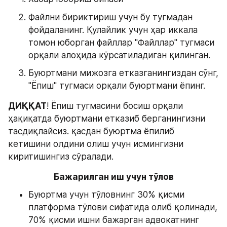
Файлни бириктириш учун бу тугмадан 
фойдаланинг. Қулайлик учун ҳар иккала 
томон юборган файллар "Файллар" тугмаси 
орқали алоҳида кўрсатиладиган қилинган. 
Буюртмани мижозга етказганингиздан сўнг, 
"Ёпиш" тугмаси орқали буюртмани ёпинг. 
ДИҚҚАТ
! Ёпиш тугмасини босиш орқали 
ҳақиқатда буюртмани етказиб берганингизни 
тасдиқлайсиз. қасдан буюртма ёпилиб 
кетишини олдини олиш учун исмингизни 
киритишингиз сўралади.
Бажарилган иш учун тўлов
Буюртма учун тўловнинг 30% қисми 
платформа тўлови сифатида олиб қолинади, 
70% қисми ишни бажарган адвокатнинг 