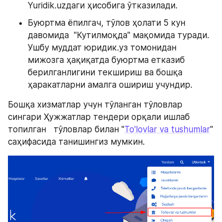
Yuridik.uzдаги ҳисобига ўтказилади.
Буюртма ёпилгач, тўлов ҳолати 5 кун 
давомида  "Кутилмоқда" мақомида туради. 
Ушбу муддат юридик.уз томонидан  
мижозга ҳақиқатда буюртма етказиб 
берилганлигини текшириш ва бошқа 
ҳаракатларни амалга ошириш учундир.
Бошқа хизматлар учун тўланган тўловлар 
сингари Ҳужжатлар тендери орқали ишлаб 
топилган   тўловлар билан "
To'lovlar va tushumlar
" 
саҳифасида танишингиз мумкин. 