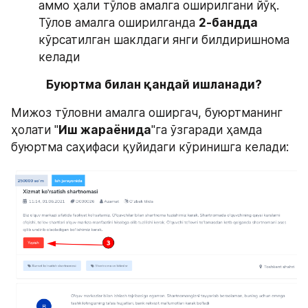
аммо ҳали тўлов амалга оширилгани йўқ. 
Тўлов амалга оширилганда 
2-бандда
кўрсатилган шаклдаги янги билдиришнома 
келади
Буюртма билан қандай ишланади?
Мижоз тўловни амалга оширгач, буюртманинг 
ҳолати "
Иш жараёнида
"га ўзгаради ҳамда 
буюртма саҳифаси қуйидаги кўринишга келади: