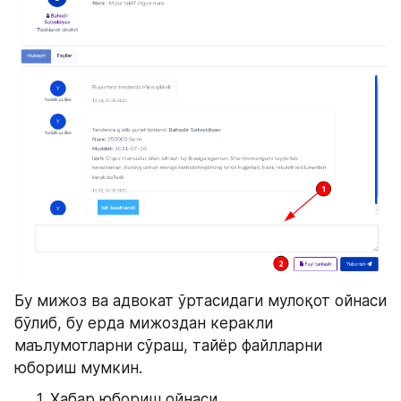
Бу мижоз ва адвокат ўртасидаги мулоқот ойнаси 
бўлиб, бу ерда мижоздан керакли 
маълумотларни сўраш, тайёр файлларни 
юбориш мумкин. 
Хабар юбориш ойнаси