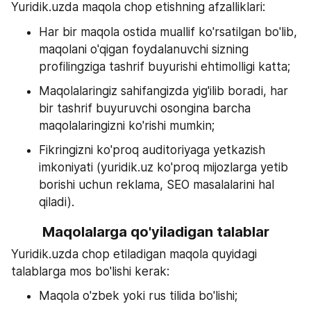
Yuridik.uzda maqola chop etishning afzalliklari:
Har bir maqola ostida muallif ko'rsatilgan bo'lib, 
maqolani o'qigan foydalanuvchi sizning 
profilingziga tashrif buyurishi ehtimolligi katta;
Maqolalaringiz sahifangizda yig'ilib boradi, har 
bir tashrif buyuruvchi osongina barcha 
maqolalaringizni ko'rishi mumkin;
Fikringizni ko'proq auditoriyaga yetkazish 
imkoniyati (yuridik.uz ko'proq mijozlarga yetib 
borishi uchun reklama, SEO masalalarini hal 
qiladi).
Maqolalarga qo'yiladigan talablar
Yuridik.uzda chop etiladigan maqola quyidagi 
talablarga mos bo'lishi kerak:
Maqola o'zbek yoki rus tilida bo'lishi;