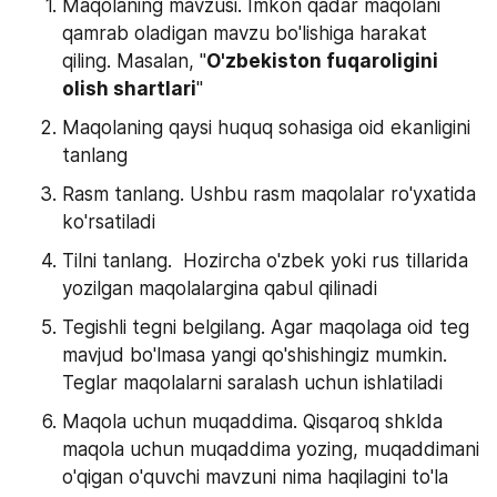
Maqolaning mavzusi. Imkon qadar maqolani 
qamrab oladigan mavzu bo'lishiga harakat 
qiling. Masalan, "
O'zbekiston fuqaroligini 
olish shartlari
"
Maqolaning qaysi huquq sohasiga oid ekanligini 
tanlang
Rasm tanlang. Ushbu rasm maqolalar ro'yxatida 
ko'rsatiladi
Tilni tanlang.  Hozircha o'zbek yoki rus tillarida 
yozilgan maqolalargina qabul qilinadi
Tegishli tegni belgilang. Agar maqolaga oid teg 
mavjud bo'lmasa yangi qo'shishingiz mumkin. 
Teglar maqolalarni saralash uchun ishlatiladi
Maqola uchun muqaddima. Qisqaroq shklda 
maqola uchun muqaddima yozing, muqaddimani 
o'qigan o'quvchi mavzuni nima haqilagini to'la 