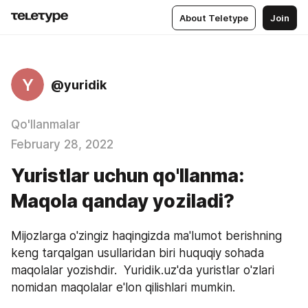
About Teletype
Join
Y
@yuridik
Qo'llanmalar
February 28, 2022
Yuristlar uchun qo'llanma:
Maqola qanday yoziladi?
Mijozlarga o'zingiz haqingizda ma'lumot berishning 
keng tarqalgan usullaridan biri huquqiy sohada 
maqolalar yozishdir.  Yuridik.uz'da yuristlar o'zlari 
nomidan maqolalar e'lon qilishlari mumkin. 