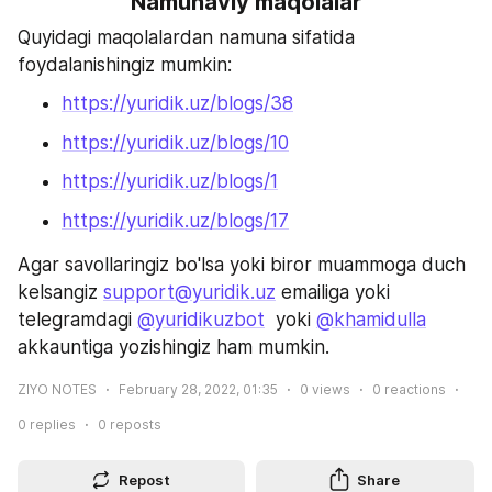
Namunaviy maqolalar
Quyidagi maqolalardan namuna sifatida 
foydalanishingiz mumkin:
https://yuridik.uz/blogs/38
https://yuridik.uz/blogs/10
https://yuridik.uz/blogs/1
https://yuridik.uz/blogs/17
Agar savollaringiz bo'lsa yoki biror muammoga duch 
kelsangiz 
support@yuridik.uz
 emailiga yoki 
telegramdagi 
@yuridikuzbot
  yoki 
@khamidulla
akkauntiga yozishingiz ham mumkin.
ZIYO NOTES
February 28, 2022, 01:35
0
views
0
reactions
0
replies
0
reposts
Repost
Share