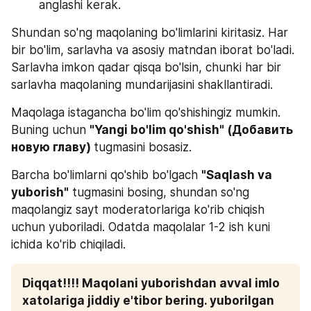
anglashi kerak.
Shundan so'ng maqolaning bo'limlarini kiritasiz. Har 
bir bo'lim, sarlavha va asosiy matndan iborat bo'ladi. 
Sarlavha imkon qadar qisqa bo'lsin, chunki har bir 
sarlavha maqolaning mundarijasini shakllantiradi. 
Maqolaga istagancha bo'lim qo'shishingiz mumkin. 
Buning uchun 
"Yangi bo'lim qo'shish" (Добавить 
новую главу) 
tugmasini bosasiz.
Barcha bo'limlarni qo'shib bo'lgach 
"Saqlash va 
yuborish"
 tugmasini bosing, shundan so'ng 
maqolangiz sayt moderatorlariga ko'rib chiqish 
uchun yuboriladi. Odatda maqolalar 1-2 ish kuni 
ichida ko'rib chiqiladi. 
Diqqat!!!! Maqolani yuborishdan avval imlo 
xatolariga jiddiy e'tibor bering. yuborilgan 