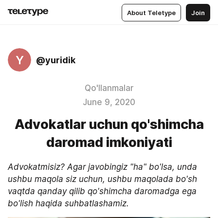
About Teletype
Join
Y
@yuridik
Qo'llanmalar
June 9, 2020
Advokatlar uchun qo'shimcha
daromad imkoniyati
Advokatmisiz? Agar javobingiz "ha" bo'lsa, unda 
ushbu maqola siz uchun, ushbu maqolada bo'sh 
vaqtda qanday qilib qo'shimcha daromadga ega 
bo'lish haqida suhbatlashamiz. 