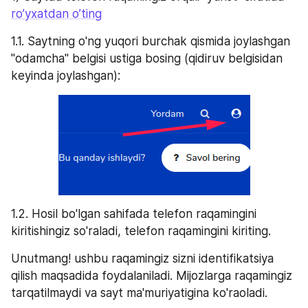
ro’yxatdan o’ting
1.1. Saytning o'ng yuqori burchak qismida joylashgan 
"odamcha" belgisi ustiga bosing (qidiruv belgisidan 
keyinda joylashgan):
1.2. Hosil bo'lgan sahifada telefon raqamingini 
kiritishingiz so'raladi, telefon raqamingini kiriting.
Unutmang! ushbu raqamingiz sizni identifikatsiya 
qilish maqsadida foydalaniladi. Mijozlarga raqamingiz 
tarqatilmaydi va sayt ma'muriyatigina ko'raoladi.