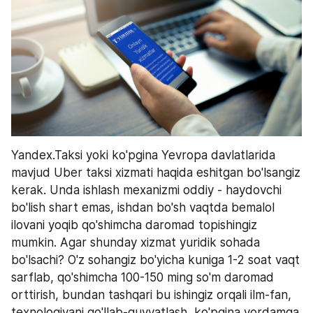
Yandex.Taksi yoki ko'pgina Yevropa davlatlarida 
mavjud Uber taksi xizmati haqida eshitgan bo'lsangiz 
kerak. Unda ishlash mexanizmi oddiy - haydovchi 
bo'lish shart emas, ishdan bo'sh vaqtda bemalol 
ilovani yoqib qo'shimcha daromad topishingiz 
mumkin. Agar shunday xizmat yuridik sohada 
bo'lsachi? O'z sohangiz bo'yicha kuniga 1-2 soat vaqt 
sarflab, qo'shimcha 100-150 ming so'm daromad 
orttirish, bundan tashqari bu ishingiz orqali ilm-fan, 
texnologiyani qo'llab-quvvatlash, ko'pgina yordamga 