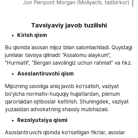
Jon Pierpont Morgan (Moliyachi, tadbirkor)
Tavsiyaviy javob tuzilishi
Kirish qism
Bu qismda asosan mijoz bilan salomlashiladi. Quyidagi 
jumlalar tavsiya qilinadi: “Assalomu alaykum”, 
“Hurmatli”, “Bergan savolingiz uchun rahmat” va hkz.
Asoslantiruvchi qism
Mijozning savoliga aniq javob ko’rsatish, vaziyat 
bo’yicha normativ-huquqiy hujjatlardan, plenum 
qarorlaidan iqtiboslar keltirish. Shuningdek, vaziyat 
yuzasidan advokatning shaxsiy mulohazasi. 
Rezolyutsiya qismi
Asoslantiruvchi qismda ko’rsatilgan fikrlar, asoslar 