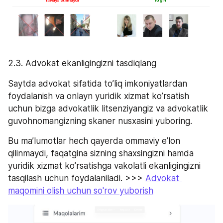
2.3. Advokat ekanligingizni tasdiqlang
Saytda advokat sifatida to’liq imkoniyatlardan 
foydalanish va onlayn yuridik xizmat ko’rsatish 
uchun bizga advokatlik litsenziyangiz va advokatlik 
guvohnomangizning skaner nusxasini yuboring.
Bu ma’lumotlar hech qayerda ommaviy e’lon 
qilinmaydi, faqatgina sizning shaxsingizni hamda 
yuridik xizmat ko’rsatishga vakolatli ekanligingizni 
tasqilash uchun foydalaniladi. >>> 
Advokat 
maqomini olish uchun so'rov yuborish