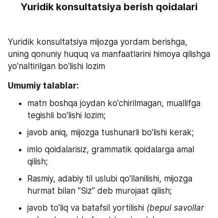
Yuridik konsultatsiya berish qoidalari
Yuridik konsultatsiya mijozga yordam berishga, 
uning qonuniy huquq va manfaatlarini himoya qilishga 
yo'naltirilgan bo'lishi lozim
Umumiy talablar:
matn boshqa joydan ko'chirilmagan, muallifga 
tegishli bo'lishi lozim;
javob aniq, mijozga tushunarli bo'lishi kerak;
imlo qoidalarisiz, grammatik qoidalarga amal 
qilish;
Rasmiy, adabiy til uslubi qo'llanilishi, mijozga 
hurmat bilan "Siz" deb murojaat qilish;
javob to'liq va batafsil yortilishi 
(bepul savollar 