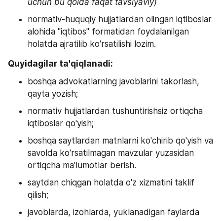
uchun bu qoida faqat tavsiyaviy)
normativ-huquqiy hujjatlardan olingan iqtiboslar 
alohida "iqtibos" formatidan foydalanilgan 
holatda ajratilib ko'rsatilishi lozim.
Quyidagilar ta'qiqlanadi:
boshqa advokatlarning javoblarini takorlash, 
qayta yozish;
normativ hujjatlardan tushuntirishsiz ortiqcha 
iqtiboslar qo'yish;
boshqa saytlardan matnlarni ko'chirib qo'yish va 
savolda ko'rsatilmagan mavzular yuzasidan 
ortiqcha ma'lumotlar berish.
saytdan chiqgan holatda o'z xizmatini taklif 
qilish;
javoblarda, izohlarda, yuklanadigan faylarda 