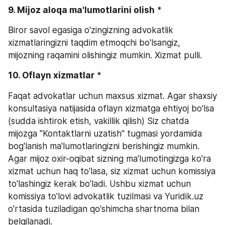
9. Mijoz aloqa ma'lumotlarini olish
 *
Biror savol egasiga o'zingizning advokatlik 
xizmatlaringizni taqdim etmoqchi bo'lsangiz, 
mijozning raqamini olishingiz mumkin. Xizmat pulli.
10. Oflayn xizmatlar
 *
Faqat advokatlar uchun maxsus xizmat. Agar shaxsiy 
konsultasiya natijasida oflayn xizmatga ehtiyoj bo'lsa 
(sudda ishtirok etish, vakillik qilish) Siz chatda 
mijozga "Kontaktlarni uzatish" tugmasi yordamida 
bog'lanish ma'lumotlaringizni berishingiz mumkin. 
Agar mijoz oxir-oqibat sizning ma'lumotingizga ko'ra 
xizmat uchun haq to'lasa, siz xizmat uchun komissiya 
to'lashingiz kerak bo'ladi. Ushbu xizmat uchun 
komissiya to'lovi advokatlik tuzilmasi va Yuridik.uz 
o'rtasida tuziladigan qo'shimcha shartnoma bilan 
belgilanadi.