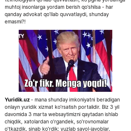
muhtoj insonlarga yordam berish qo'shilsa - har 
qanday advokat qo'llab quvvatlaydi, shunday 
emasmi?!
Yuridik.uz 
- mana shunday imkoniyatni beradigan 
onlayn yuridik xizmat ko'rsatish portalidir. Biz 3 yil 
davomida 3 marta websaytimizni qaytadan ishlab 
chiqdik, xatolardan o'rgandek, so'rovnomalar 
o'tkazdik, sinab ko'rdik: yuzlab savol-javoblar, 