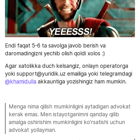
Endi faqat 5-6 ta savolga javob berish va 
daromadingizni yechib olish qoldi xolos :)
Agar xatolikka duch kelsangiz, onlayn operatorga 
yoki support@yuridik.uz emailiga yoki telegramdagi 
@khamidulla 
akkauntiga yozishingiz ham mumkin.
Menga nima qilish mumkinligini aytadigan advokat 
kerak emas. Men istayotganimni qanday qilib 
amalga oshirishim mumkinligini ko’rsatishi uchun 
advokat yollayman.