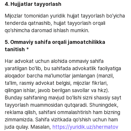
4. Hujjatlar tayyorlash 
Mijozlar tomonidan yuridik hujjat tayyorlash bo'yicha 
tenderda qatnashib, hujjat tayyorlash orqali 
qo'shimcha daromad ishlash mumkin.
5. Ommaviy sahifa orqali jamoatchilikka 
tanitish
 *
Har advokat uchun alohida ommaviy sahifa 
yaratilgan bo'lib, bu sahifada advokatlik faoliyatiga 
aloqador barcha ma'lumotlar jamlangan (manzil, 
ta'lim, rasmiy advokat belgisi, mijozlar fikrlari, 
qilingan ishlar, javob berilgan savollar va hkz). 
Bunday sahifaning mavjud bo'lishi sizni shaxsiy sayt 
tayyorlash muammosidan qutqaradi. Shuningdek, 
reklama qilish, sahifani ommalashtirish ham bizning 
zimmamizda. Sahifa vizitkada qo'shish uchun ham 
juda qulay. Masalan, 
https://yuridik.uz/shermatov