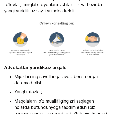
to'lovlar, minglab foydalanuvchilar ... - va hozirda 
yangi yuridik.uz sayti vujudga keldi.
Advokatlar yuridik.uz orqali:
Mijozlarning savollariga javob berish orqali 
daromad olish;
Yangi mijozlar;
Maqolalarni o'z muallifligingizni saqlagan 
holatda butundunyoga taqdim etish (biz 
haqiqiy - senzurasiz minbar bo’lish niyatidamiz);