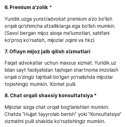
6. Premium a'zolik
 *
Yuridik.uzga yurist/advokat premium a'zo bo'lish 
orqali qo'shimcha afzalliklarga ega bo'lish mumkin. 
(Savol bergan mijoz aloqa ma'lumotlari, sahifani 
ko'proq ko'rsatish, mijozlar oqimi va hkz)
7. Oflayn mijoz jalb qilish xizmatlari
Faqat advokatlar uchun maxsus xizmat. Yuridik.uz 
bilan sayt faoliyatidan tashqari shartnoma imzolash 
orqali o'zingiz tajribali bo'lgan yo'nalishda mijozlar 
topishingiz mumkin. Xizmat pulli.
8. Chat orqali shaxsiy konsultatsiya *
Mijozlar sizga chat orqali bog'lanishlari mumkin. 
Chatda "Hujjat tayyrolab berish" yoki "Konsultatsiya" 
xizmatini pulli shaklda ko'rsatishingiz mumkin.