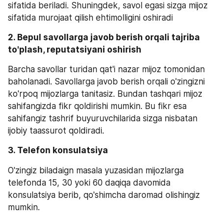
sifatida beriladi. Shuningdek, savol egasi sizga mijoz 
sifatida murojaat qilish ehtimolligini oshiradi
2. Bepul savollarga javob berish orqali tajriba 
to'plash, reputatsiyani oshirish
Barcha savollar turidan qat'i nazar mijoz tomonidan 
baholanadi. Savollarga javob berish orqali o'zingizni 
ko'rpoq mijozlarga tanitasiz. Bundan tashqari mijoz 
sahifangizda fikr qoldirishi mumkin. Bu fikr esa 
sahifangiz tashrif buyuruvchilarida sizga nisbatan 
ijobiy taassurot qoldiradi.
3. Telefon konsulatsiya 
O'zingiz biladaign masala yuzasidan mijozlarga 
telefonda 15, 30 yoki 60 daqiqa davomida 
konsulatsiya berib, qo'shimcha daromad olishingiz 
mumkin.