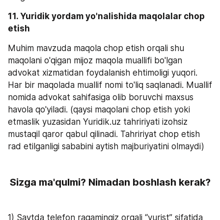
11. Yuridik yordam yo'nalishida maqolalar chop 
etish
Muhim mavzuda maqola chop etish orqali shu 
maqolani o'qigan mijoz maqola muallifi bo'lgan 
advokat xizmatidan foydalanish ehtimoligi yuqori. 
Har bir maqolada muallif nomi to'liq saqlanadi. Muallif 
nomida advokat sahifasiga olib boruvchi maxsus 
havola qo'yiladi. (qaysi maqolani chop etish yoki 
etmaslik yuzasidan Yuridik.uz tahririyati izohsiz 
mustaqil qaror qabul qilinadi. Tahririyat chop etish 
rad etilganligi sababini aytish majburiyatini olmaydi)
Sizga ma'qulmi? Nimadan boshlash kerak?
1) Saytda telefon raqamingiz orqali “yurist” sifatida 