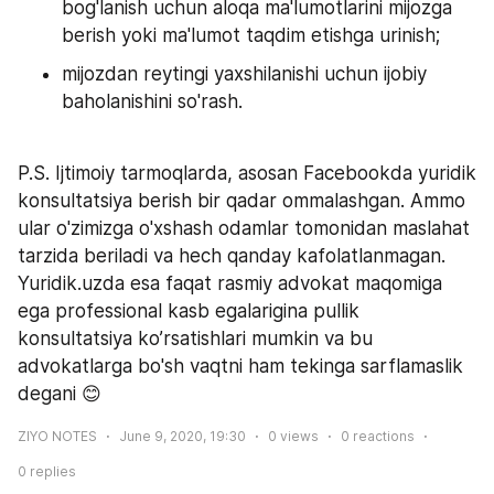
bog'lanish uchun aloqa ma'lumotlarini mijozga 
berish yoki ma'lumot taqdim etishga urinish;
mijozdan reytingi yaxshilanishi uchun ijobiy 
baholanishini so'rash.
P.S. Ijtimoiy tarmoqlarda, asosan Facebookda yuridik 
konsultatsiya berish bir qadar ommalashgan. Ammo 
ular o'zimizga o'xshash odamlar tomonidan maslahat 
tarzida beriladi va hech qanday kafolatlanmagan. 
Yuridik.uzda esa faqat rasmiy advokat maqomiga 
ega professional kasb egalarigina pullik 
konsultatsiya ko’rsatishlari mumkin va bu 
advokatlarga bo'sh vaqtni ham tekinga sarflamaslik 
degani 😊
ZIYO NOTES
June 9, 2020, 19:30
0
views
0
reactions
0
replies