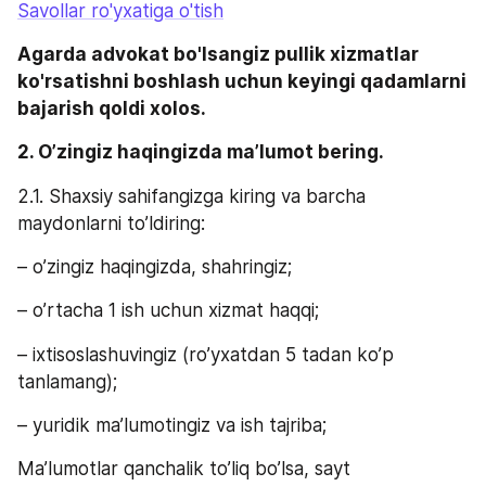
Savollar ro'yxatiga o'tish
Agarda advokat bo'lsangiz pullik xizmatlar 
ko'rsatishni boshlash uchun keyingi qadamlarni 
bajarish qoldi xolos.
2. O’zingiz haqingizda ma’lumot bering. 
2.1. Shaxsiy sahifangizga kiring va barcha 
maydonlarni to’ldiring:
– o’zingiz haqingizda, shahringiz;
– o’rtacha 1 ish uchun xizmat haqqi;
– ixtisoslashuvingiz (ro’yxatdan 5 tadan ko’p 
tanlamang);
– yuridik ma’lumotingiz va ish tajriba;
Ma’lumotlar qanchalik to’liq bo’lsa, sayt 