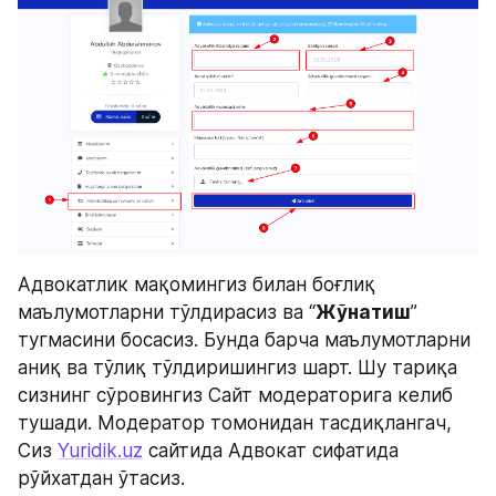
Адвокатлик мақомингиз билан боғлиқ 
маълумотларни тўлдирасиз ва “
Жўнатиш
” 
тугмасини босасиз. Бунда барча маълумотларни 
аниқ ва тўлиқ тўлдиришингиз шарт. Шу тариқа 
сизнинг сўровингиз Сайт модераторига келиб 
тушади. Модератор томонидан тасдиқлангач, 
Сиз 
Yuridik.uz
 сайтида Адвокат сифатида 
рўйхатдан ўтасиз.