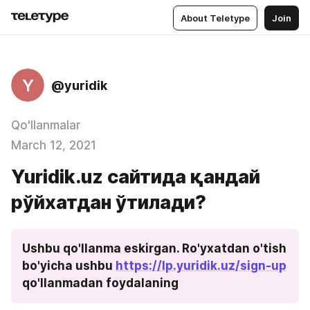
About Teletype
Join
Y
@yuridik
Qo'llanmalar
March 12, 2021
Yuridik.uz сайтида қандай
рўйхатдан ўтилади?
Ushbu qo'llanma eskirgan. Ro'yxatdan o'tish 
bo'yicha ushbu 
https://lp.yuridik.uz/sign-up
qo'llanmadan foydalaning