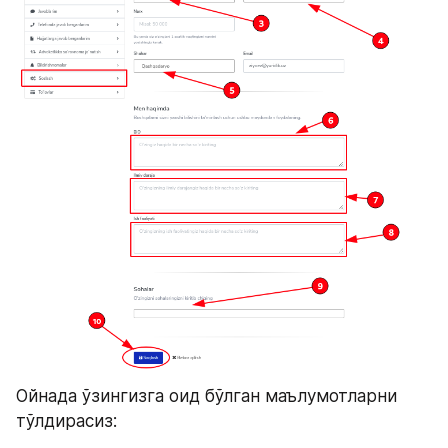
Ойнада ўзингизга оид бўлган маълумотларни 
тўлдирасиз: