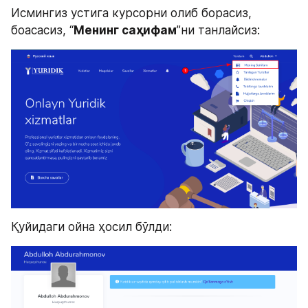
Исмингиз устига курсорни олиб борасиз, 
боасасиз, “
Менинг саҳифам
”ни танлайсиз:
Қуйидаги ойна ҳосил бўлди: