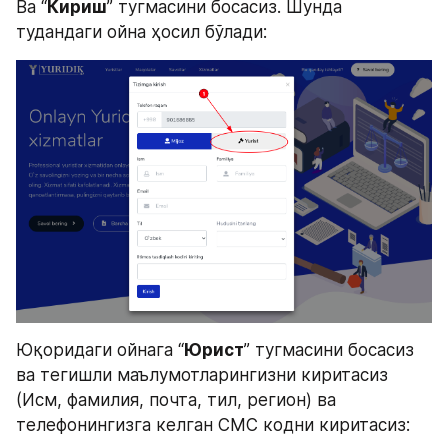
Ва “
Кириш
” тугмасини босасиз. Шунда 
тудандаги ойна ҳосил бўлади:
Юқоридаги ойнага “
Юрист
” тугмасини босасиз 
ва тегишли маълумотларингизни киритасиз 
(Исм, фамилия, почта, тил, регион) ва 
телефонингизга келган СМС кодни киритасиз: