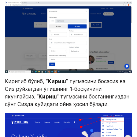
Киритиб бўлиб, “
Кириш
” тугмасини босасиз ва 
Сиз рўйхатдан ўтишнинг 1-босқичини 
якунлайсиз. “
Кириш
” тугмасини босганингиздан 
сўнг Сизда қуйидаги ойна ҳосил бўлади.