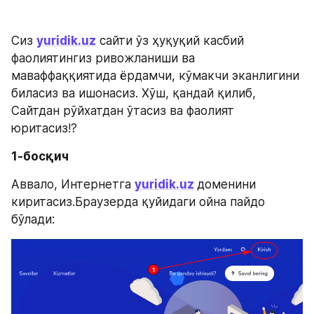
Сиз 
yuridik.uz
 сайти ўз ҳуқуқий касбий 
фаолиятингиз ривожланиши ва 
маваффаққиятида ёрдамчи, кўмакчи эканлигини 
биласиз ва ишонасиз. Хўш, қандай қилиб, 
Сайтдан рўйхатдан ўтасиз ва фаолият 
юритасиз!?
1-босқич
Аввало, Интернетга 
yuridik.uz
доменини 
киритасиз.Браузерда қуйидаги ойна пайдо 
бўлади: