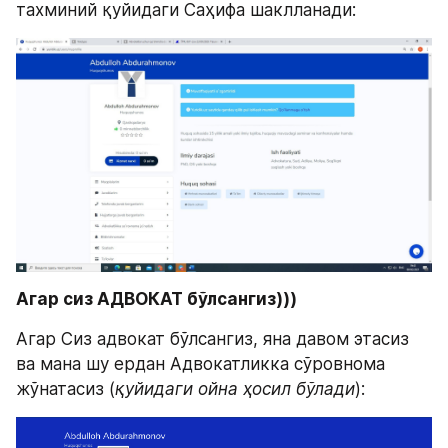
тахминий қуйидаги Саҳифа шаклланади:
Агар сиз АДВОКАТ бўлсангиз)))
Агар Сиз адвокат бўлсангиз, яна давом этасиз 
ва мана шу ердан Адвокатликка сўровнома 
жўнатасиз (
қуйидаги ойна ҳосил бўлади
):