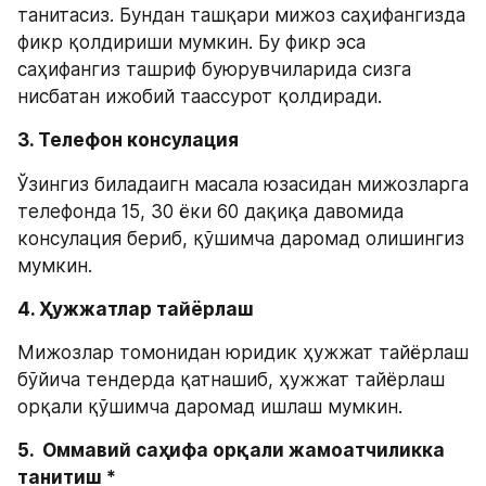
танитасиз. Бундан ташқари мижоз саҳифангизда 
фикр қолдириши мумкин. Бу фикр эса 
саҳифангиз ташриф буюрувчиларида сизга 
нисбатан ижобий таассурот қолдиради. 
3. Телефон консулация 
Ўзингиз биладаигн масала юзасидан мижозларга 
телефонда 15, 30 ёки 60 дақиқа давомида 
консулация бериб, қўшимча даромад олишингиз 
мумкин.
4. Ҳужжатлар тайёрлаш 
Мижозлар томонидан юридик ҳужжат тайёрлаш 
бўйича тендерда қатнашиб, ҳужжат тайёрлаш 
орқали қўшимча даромад ишлаш мумкин. 
5.  Оммавий саҳифа орқали жамоатчиликка 
танитиш *