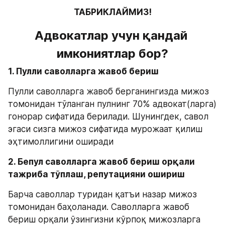
ТАБРИКЛАЙМИЗ!
Адвокатлар учун қандай 
имкониятлар бор?
1. Пулли саволларга жавоб бериш 
Пулли саволларга жавоб берганингизда мижоз 
томонидан тўланган пулнинг 70% адвокат(ларга) 
гонорар сифатида берилади. Шунингдек, савол 
эгаси сизга мижоз сифатида мурожаат қилиш 
эҳтимоллигини оширади
2. Бепул саволларга жавоб бериш орқали 
тажриба тўплаш, репутацияни ошириш
Барча саволлар туридан қатъи назар мижоз 
томонидан баҳоланади. Саволларга жавоб 
бериш орқали ўзингизни кўрпоқ мижозларга 