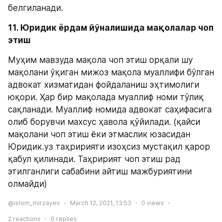
белгиланади.
11. Юридик ёрдам йўналишида мақолалар чоп 
этиш
Муҳим мавзуда мақола чоп этиш орқали шу 
мақолани ўқиган мижоз мақола муаллифи бўлган 
адвокат хизматидан фойдаланиш эҳтимолиги 
юқори. Ҳар бир мақолада муаллиф номи тўлиқ 
сақланади. Муаллиф номида адвокат саҳифасига 
олиб борувчи махсус ҳавола қўйилади. (қайси 
мақолани чоп этиш ёки этмаслик юзасидан 
Юридик.уз таҳририяти изоҳсиз мустақил қарор 
қабул қилинади. Таҳририят чоп этиш рад 
этилганлиги сабабини айтиш мажбуриятини 
олмайди)
@islom_mirzayev
March 12, 2021, 13:53
0
views
2
reactions
0
replies