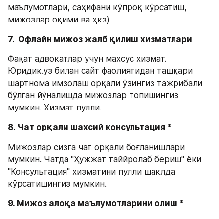
маълумотлари, саҳифани кўпроқ кўрсатиш, 
мижозлар оқими ва ҳкз)
7.  Офлайн мижоз жалб қилиш хизматлари 
Фақат адвокатлар учун махсус хизмат. 
Юридик.уз билан сайт фаолиятидан ташқари 
шартнома имзолаш орқали ўзингиз тажрибали 
бўлган йўналишда мижозлар топишингиз 
мумкин. Хизмат пулли.
8. Чат орқали шахсий консультация *
Мижозлар сизга чат орқали боғланишлари 
мумкин. Чатда "Ҳужжат таййролаб бериш" ёки 
"Консультация" хизматини пулли шаклда 
кўрсатишингиз мумкин. 
9. Мижоз алоқа маълумотларини олиш *