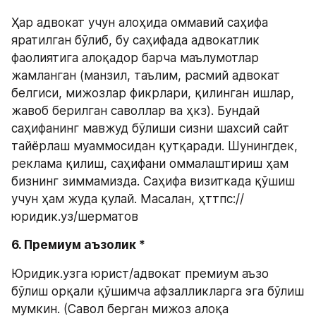
Ҳар адвокат учун алоҳида оммавий саҳифа 
яратилган бўлиб, бу саҳифада адвокатлик 
фаолиятига алоқадор барча маълумотлар 
жамланган (манзил, таълим, расмий адвокат 
белгиси, мижозлар фикрлари, қилинган ишлар, 
жавоб берилган саволлар ва ҳкз). Бундай 
саҳифанинг мавжуд бўлиши сизни шахсий сайт 
тайёрлаш муаммосидан қутқаради. Шунингдек, 
реклама қилиш, саҳифани оммалаштириш ҳам 
бизнинг зиммамизда. Саҳифа визиткада қўшиш 
учун ҳам жуда қулай. Масалан, ҳттпс://
юридик.уз/шерматов
6. Премиум аъзолик *
Юридик.узга юрист/адвокат премиум аъзо 
бўлиш орқали қўшимча афзалликларга эга бўлиш 
мумкин. (Савол берган мижоз алоқа 