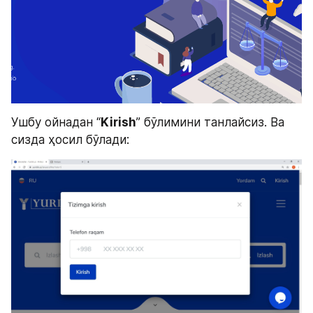
Ушбу ойнадан “
Kirish
” бўлимини танлайсиз. Ва 
сизда ҳосил бўлади: