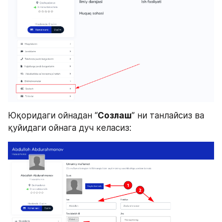
Юқоридаги ойнадан “
Созлаш
” ни танлайсиз ва 
қуйидаги ойнага дуч келасиз: