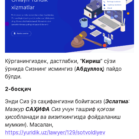
Кўрганингиздек, дастлабки, “
Кириш
” сўзи 
ўрнида Сизнинг исмингиз (
Абдуллоҳ
) пайдо 
бўлди.
2-босқич
Энди Сиз ўз саҳифангизни бойитасиз (
Эслатма
: 
Мазкур 
САҲИФА
 Сиз учун ташриф қоғози 
ҳисобланади ва визиткингизда фойдаланиш 
мумкин
). Масалан, 
https://yuridik.uz/lawyer/129/sotvoldiyev