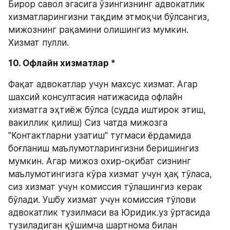
Бирор савол эгасига ўзингизнинг адвокатлик 
хизматларингизни тақдим этмоқчи бўлсангиз, 
мижознинг рақамини олишингиз мумкин. 
Хизмат пулли. 
10. Офлайн хизматлар *
Фақат адвокатлар учун махсус хизмат. Агар 
шахсий консултасия натижасида офлайн 
хизматга эҳтиёж бўлса (судда иштирок этиш, 
вакиллик қилиш) Сиз чатда мижозга 
"Контактларни узатиш" тугмаси ёрдамида 
боғланиш маълумотларингизни беришингиз 
мумкин. Агар мижоз охир-оқибат сизнинг 
маълумотингизга кўра хизмат учун ҳақ тўласа, 
сиз хизмат учун комиссия тўлашингиз керак 
бўлади. Ушбу хизмат учун комиссия тўлови 
адвокатлик тузилмаси ва Юридик.уз ўртасида 
тузиладиган қўшимча шартнома билан 