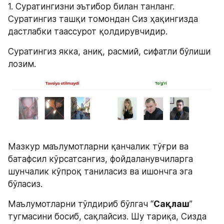
1. Суратингизни эътибор билан танланг. 
Суратингиз ташқи томондан Сиз ҳақингизда 
дастлабки таассурот қолдирувчидир.
Cуратингиз якка, аниқ, расмий, сифатли бўлиши 
лозим.
Мазкур маълумотларни қанчалик тўғри ва 
батафсил кўрсатсангиз, фойдаланувчиларга 
шунчалик кўпроқ таниласиз ва ишончга эга 
бўласиз.
Маълумотларни тўлдириб бўлгач “
Сақлаш
” 
тугмасини босиб, сақлайсиз. Шу тариқа, Сизда 