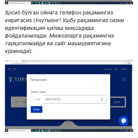
Ҳосил бўлган ойнага телефон рақамингиз 
киритасиз (
Унутманг! Ушбу рақамингиз сизни 
идентификация қилиш мақсадида 
фойдаланилади. Мижозларга рақамингиз 
тарқатилмайди ва сайт маъмуриятигина 
кўринади
):